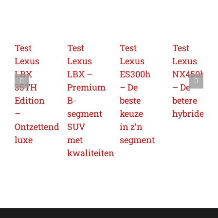
Test
Test
Test
Test
Lexus
Lexus
Lexus
Lexus
LBX
LBX –
ES300h
NX450h
35TH
Premium
– De
– De
Edition
B-
beste
betere
–
segment
keuze
hybride
Ontzettend
SUV
in z’n
luxe
met
segment
kwaliteiten